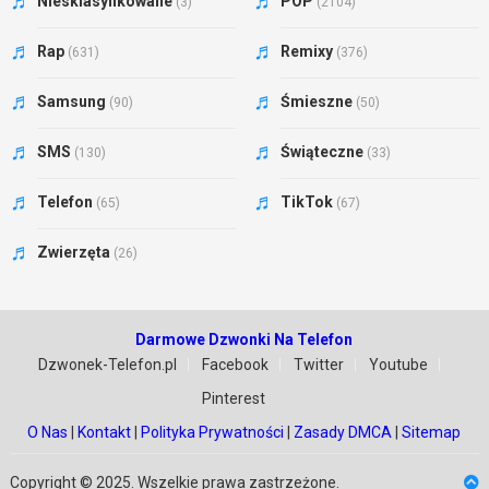
Niesklasyfikowane
POP
(3)
(2104)
Rap
Remixy
(631)
(376)
Samsung
Śmieszne
(90)
(50)
SMS
Świąteczne
(130)
(33)
Telefon
TikTok
(65)
(67)
Zwierzęta
(26)
Darmowe Dzwonki Na Telefon
Dzwonek-Telefon.pl
Facebook
Twitter
Youtube
Pinterest
O Nas
|
Kontakt
|
Polityka Prywatności
|
Zasady DMCA
|
Sitemap
Copyright © 2025. Wszelkie prawa zastrzeżone.