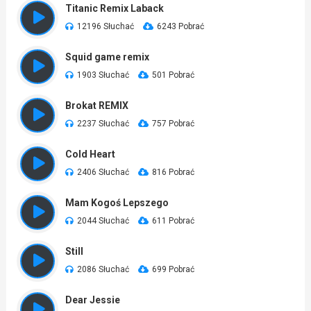
Titanic Remix Laback
12196 Słuchać
6243 Pobrać
Squid game remix
1903 Słuchać
501 Pobrać
Brokat REMIX
2237 Słuchać
757 Pobrać
Cold Heart
2406 Słuchać
816 Pobrać
Mam Kogoś Lepszego
2044 Słuchać
611 Pobrać
Still
2086 Słuchać
699 Pobrać
Dear Jessie