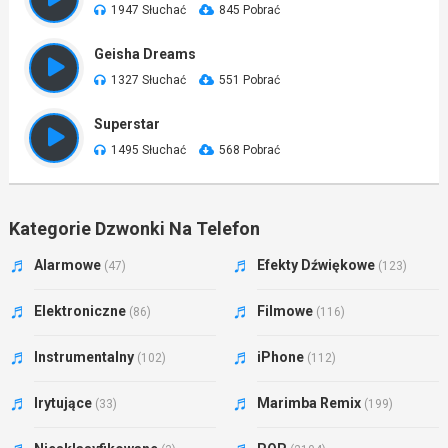
1947 Słuchać
845 Pobrać
Geisha Dreams
1327 Słuchać
551 Pobrać
Superstar
1495 Słuchać
568 Pobrać
Kategorie Dzwonki Na Telefon
Alarmowe
Efekty Dźwiękowe
(47)
(123)
Elektroniczne
Filmowe
(86)
(116)
Instrumentalny
iPhone
(102)
(112)
Irytujące
Marimba Remix
(33)
(199)