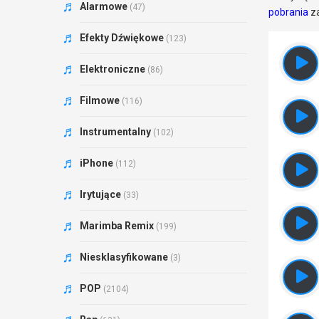
Alarmowe
(47)
pobrania
za
Efekty Dźwiękowe
(123)
Elektroniczne
(86)
Filmowe
(116)
Instrumentalny
(102)
iPhone
(112)
Irytujące
(33)
Marimba Remix
(199)
Niesklasyfikowane
(3)
POP
(2104)