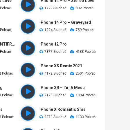
o Love
iPhone 14 Pro – Stereo Love
 Pobrać
1729 Słuchać
832 Pobrać
iPhone 14 Pro – Graveyard
 Pobrać
1294 Słuchać
759 Pobrać
iPhone 14 Pro Max – ANTIFRAGILE
iPhone 12 Pro
 Pobrać
7877 Słuchać
4188 Pobrać
iPhone XS Remix 2021
2 Pobrać
4172 Słuchać
2501 Pobrać
ng
iPhone XR – I’m A Mess
8 Pobrać
2126 Słuchać
1034 Pobrać
ms
iPhone X Romantic Sms
0 Pobrać
2073 Słuchać
1133 Pobrać