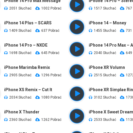
iPhone 14 Pro Max Message
iPhone 14 Pro – Stere
2051 Słuchać
1002 Pobrać
1517 Słuchać
767
iPhone 14 Plus – SCARS
iPhone 14 – Money
1409 Słuchać
637 Pobrać
1455 Słuchać
731
iPhone 14 Pro – NXDE
1698 Słuchać
645 Pobrać
2040 Słuchać
649
iPhone Marimba Remix
iPhone XR Volumn
2905 Słuchać
1296 Pobrać
2515 Słuchać
127
iPhone XS Remix – Cut It
iPhone XR Simplae Ri
2034 Słuchać
1080 Pobrać
3102 Słuchać
173
iPhone X Thunder
iPhone X Sweet Drea
2360 Słuchać
1262 Pobrać
2533 Słuchać
113