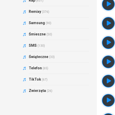
Rap
(631)
Remixy
(376)
Samsung
(90)
Śmieszne
(50)
SMS
(130)
Świąteczne
(33)
Telefon
(65)
TikTok
(67)
Zwierzęta
(26)