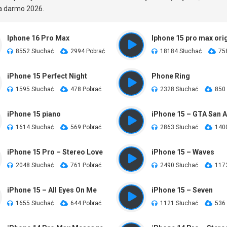
 darmo 2026.
Iphone 16 Pro Max
Iphone 15 pro max orig
8552 Słuchać
2994 Pobrać
18184 Słuchać
75
iPhone 15 Perfect Night
Phone Ring
1595 Słuchać
478 Pobrać
2328 Słuchać
850
iPhone 15 piano
iPhone 15 – GTA San 
1614 Słuchać
569 Pobrać
2863 Słuchać
140
iPhone 15 Pro – Stereo Love
iPhone 15 – Waves
2048 Słuchać
761 Pobrać
2490 Słuchać
117
iPhone 15 – All Eyes On Me
iPhone 15 – Seven
1655 Słuchać
644 Pobrać
1121 Słuchać
536