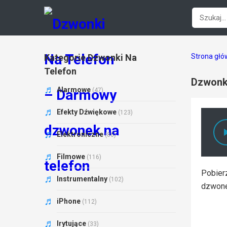
Kategorie Dzwonki Na
Strona gł
Telefon
Dzwonki
Alarmowe
(47)
Efekty Dźwiękowe
(123)
Elektroniczne
(86)
Filmowe
(116)
Pobierz
Instrumentalny
(102)
dzwone
iPhone
(112)
Irytujące
(33)