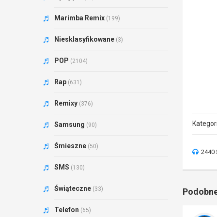
Marimba Remix
(199)
Niesklasyfikowane
(3)
POP
(2104)
Rap
(631)
Remixy
(376)
Kategor
Samsung
(90)
Śmieszne
(50)
2440 
SMS
(130)
Świąteczne
(33)
Podobne
Telefon
(65)