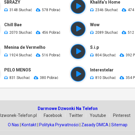
5BRAZY
Khalifa’s Home
3148 Słuchać
578 Pobrać
2346 Słuchać
474
Chill Bae
Wow
2070 Słuchać
456 Pobrać
2089 Słuchać
512
Menina de Vermelho
S.i.p
1924 Słuchać
516 Pobrać
804 Słuchać
392 P
PELO MENOS
Interestelar
831 Słuchać
380 Pobrać
810 Słuchać
354 P
Darmowe Dzwonki Na Telefon
Dzwonek-Telefon.pl
Facebook
Twitter
Youtube
Pinterest
O Nas
|
Kontakt
|
Polityka Prywatności
|
Zasady DMCA
|
Sitemap