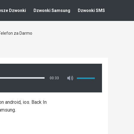
wsze Dzwonki
Dzwonki Samsung
Dzwonki SMS
Telefon za Darmo
00:33
 android, ios. Back In
amsung.