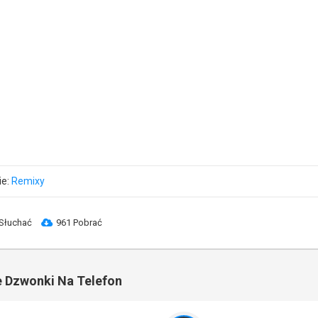
ie:
Remixy
Słuchać
961 Pobrać
 Dzwonki Na Telefon