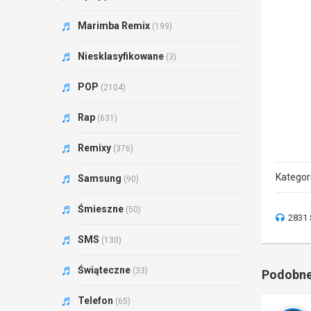
Marimba Remix
(199)
Niesklasyfikowane
(3)
POP
(2104)
Rap
(631)
Remixy
(376)
Kategor
Samsung
(90)
Śmieszne
(50)
2831 
SMS
(130)
Świąteczne
(33)
Podobne
Telefon
(65)