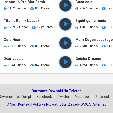
Iphone 16 Pro Max Remix
Coca cola
2112 Słuchać
820 Pobrać
2167 Słuchać
776
Titanic Remix Laback
Squid game remix
12193 Słuchać
6242 Pobrać
1901 Słuchać
500
Cold Heart
Mam Kogoś Lepszego
2397 Słuchać
815 Pobrać
2040 Słuchać
610
Dear Jessie
Geisha Dreams
1944 Słuchać
845 Pobrać
1324 Słuchać
550
Darmowe Dzwonki Na Telefon
Dzwonek-Telefon.pl
Facebook
Twitter
Youtube
Pinterest
O Nas
|
Kontakt
|
Polityka Prywatności
|
Zasady DMCA
|
Sitemap