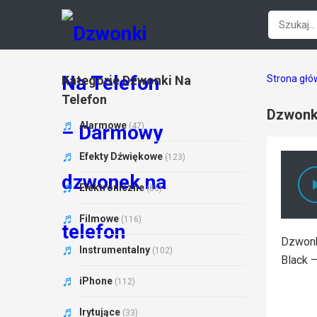
Kategorie Dzwonki Na
Strona gł
Telefon
Dzwonki
Alarmowe
(47)
Efekty Dźwiękowe
(123)
Elektroniczne
(86)
Filmowe
(116)
Dzwonki
Instrumentalny
(102)
Black 
iPhone
(112)
Irytujące
(33)