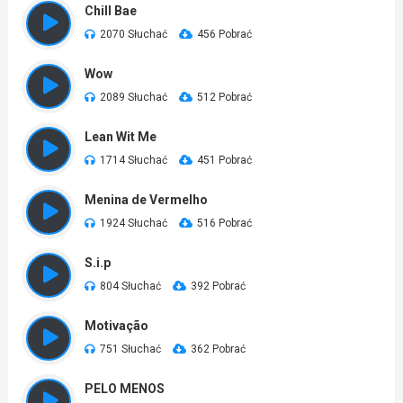
Chill Bae
2070 Słuchać
456 Pobrać
Wow
2089 Słuchać
512 Pobrać
Lean Wit Me
1714 Słuchać
451 Pobrać
Menina de Vermelho
1924 Słuchać
516 Pobrać
S.i.p
804 Słuchać
392 Pobrać
Motivação
751 Słuchać
362 Pobrać
PELO MENOS