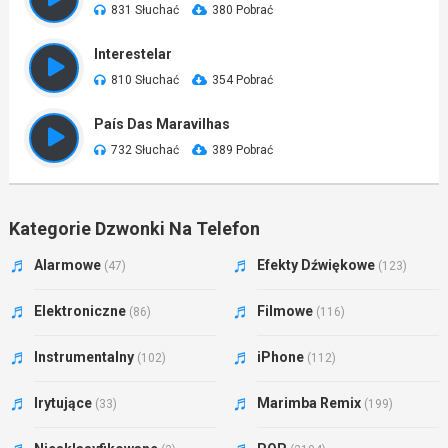
831 Słuchać
380 Pobrać
Interestelar
810 Słuchać
354 Pobrać
País Das Maravilhas
732 Słuchać
389 Pobrać
Kategorie Dzwonki Na Telefon
Alarmowe
Efekty Dźwiękowe
(47)
(123)
Elektroniczne
Filmowe
(86)
(116)
Instrumentalny
iPhone
(102)
(112)
Irytujące
Marimba Remix
(33)
(199)