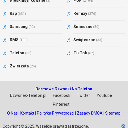
Niesklasyfikowane
POP
(3)
(2104)
Rap
Remixy
(631)
(376)
Samsung
Śmieszne
(90)
(50)
SMS
Świąteczne
(130)
(33)
Telefon
TikTok
(65)
(67)
Zwierzęta
(26)
Darmowe Dzwonki Na Telefon
Dzwonek-Telefon.pl
Facebook
Twitter
Youtube
Pinterest
O Nas
|
Kontakt
|
Polityka Prywatności
|
Zasady DMCA
|
Sitemap
Copyright © 2025. Wszelkie prawa zastrzeżone.