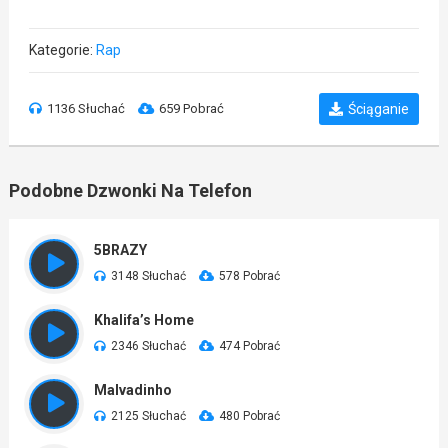
Kategorie:
Rap
1136 Słuchać
659 Pobrać
Ściąganie
Podobne Dzwonki Na Telefon
5BRAZY
3148 Słuchać
578 Pobrać
Khalifa’s Home
2346 Słuchać
474 Pobrać
Malvadinho
2125 Słuchać
480 Pobrać