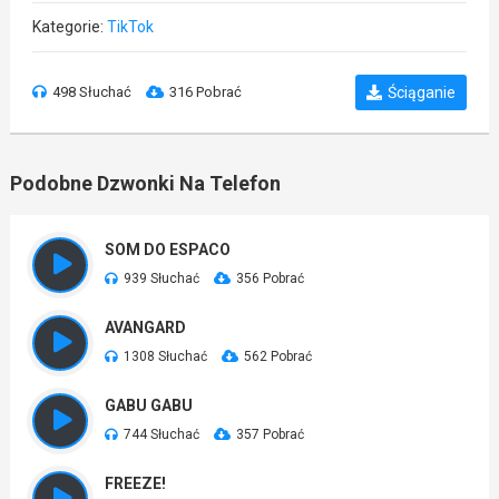
Kategorie:
TikTok
498 Słuchać
316 Pobrać
Ściąganie
Podobne Dzwonki Na Telefon
SOM DO ESPACO
939 Słuchać
356 Pobrać
AVANGARD
1308 Słuchać
562 Pobrać
GABU GABU
744 Słuchać
357 Pobrać
FREEZE!