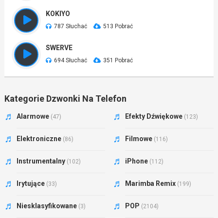
KOKIYO
787 Słuchać
513 Pobrać
SWERVE
694 Słuchać
351 Pobrać
Kategorie Dzwonki Na Telefon
Alarmowe
Efekty Dźwiękowe
(47)
(123)
Elektroniczne
Filmowe
(86)
(116)
Instrumentalny
iPhone
(102)
(112)
Irytujące
Marimba Remix
(33)
(199)
Niesklasyfikowane
POP
(3)
(2104)