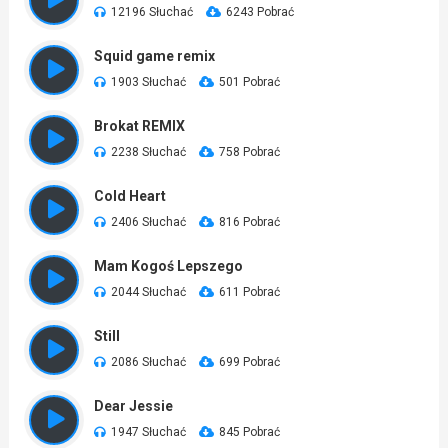
12196 Słuchać
6243 Pobrać
Squid game remix
1903 Słuchać
501 Pobrać
Brokat REMIX
2238 Słuchać
758 Pobrać
Cold Heart
2406 Słuchać
816 Pobrać
Mam Kogoś Lepszego
2044 Słuchać
611 Pobrać
Still
2086 Słuchać
699 Pobrać
Dear Jessie
1947 Słuchać
845 Pobrać