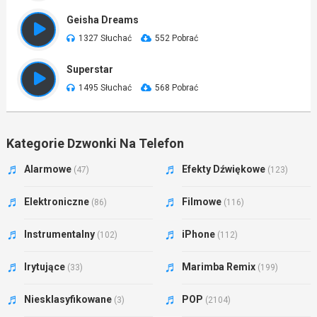
Geisha Dreams
1327 Słuchać
552 Pobrać
Superstar
1495 Słuchać
568 Pobrać
Kategorie Dzwonki Na Telefon
Alarmowe
Efekty Dźwiękowe
(47)
(123)
Elektroniczne
Filmowe
(86)
(116)
Instrumentalny
iPhone
(102)
(112)
Irytujące
Marimba Remix
(33)
(199)
Niesklasyfikowane
POP
(3)
(2104)