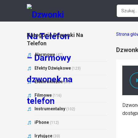
Kategorie Dzwonki Na
Strona gł
Telefon
Dzwonki
Alarmowe
(47)
Efekty Dźwiękowe
(123)
Elektroniczne
(86)
Filmowe
(116)
Dzwone
Instrumentalny
(102)
dostęp
iPhone
(112)
Irytujące
(33)