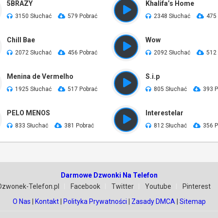
5BRAZY
Khalifa’s Home
3150 Słuchać
579 Pobrać
2348 Słuchać
475
Chill Bae
Wow
2072 Słuchać
456 Pobrać
2092 Słuchać
512
Menina de Vermelho
S.i.p
1925 Słuchać
517 Pobrać
805 Słuchać
393 P
PELO MENOS
Interestelar
833 Słuchać
381 Pobrać
812 Słuchać
356 P
Darmowe Dzwonki Na Telefon
Dzwonek-Telefon.pl
Facebook
Twitter
Youtube
Pinterest
O Nas
|
Kontakt
|
Polityka Prywatności
|
Zasady DMCA
|
Sitemap