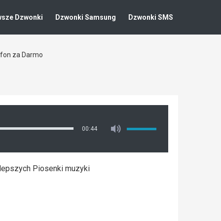
wsze Dzwonki
Dzwonki Samsung
Dzwonki SMS
efon za Darmo
00:44
jlepszych Piosenki muzyki