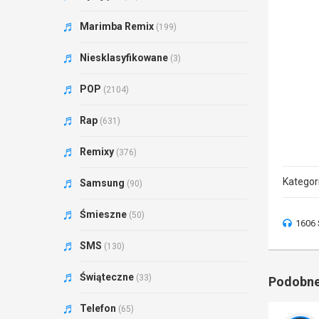
Marimba Remix
(199)
Niesklasyfikowane
(3)
POP
(2104)
Rap
(631)
Remixy
(376)
Kategor
Samsung
(90)
Śmieszne
(50)
1606 
SMS
(130)
Świąteczne
(33)
Podobne
Telefon
(65)