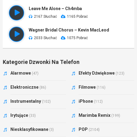
Leave Me Alone – Ch4mba
2167 Słuchać
1165 Pobrać
Wagner Bridal Chorus – Kevin MacLeod
2033 Słuchać
1075 Pobrać
Kategorie Dzwonki Na Telefon
Alarmowe
Efekty Dźwiękowe
(47)
(123)
Elektroniczne
Filmowe
(86)
(116)
Instrumentalny
iPhone
(102)
(112)
Irytujące
Marimba Remix
(33)
(199)
Niesklasyfikowane
POP
(3)
(2104)