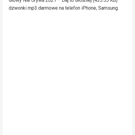
Głowy Nie Urywa 2021 – Daj to Głośniej (435.55 KB)
dzwonki mp3 darmowe na telefon iPhone, Samsung.