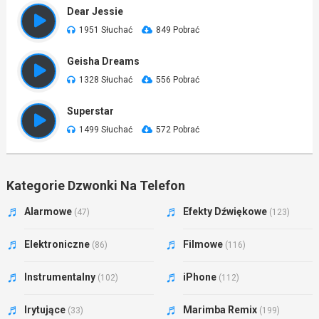
Dear Jessie
1951 Słuchać
849 Pobrać
Geisha Dreams
1328 Słuchać
556 Pobrać
Superstar
1499 Słuchać
572 Pobrać
Kategorie Dzwonki Na Telefon
Alarmowe
Efekty Dźwiękowe
(47)
(123)
Elektroniczne
Filmowe
(86)
(116)
Instrumentalny
iPhone
(102)
(112)
Irytujące
Marimba Remix
(33)
(199)