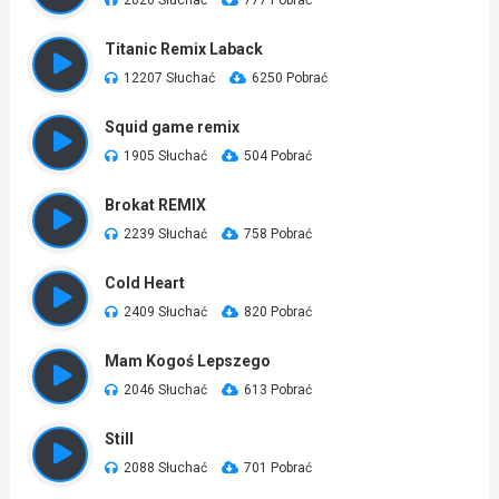
2026 Słuchać
777 Pobrać
Titanic Remix Laback
12207 Słuchać
6250 Pobrać
Squid game remix
1905 Słuchać
504 Pobrać
Brokat REMIX
2239 Słuchać
758 Pobrać
Cold Heart
2409 Słuchać
820 Pobrać
Mam Kogoś Lepszego
2046 Słuchać
613 Pobrać
Still
2088 Słuchać
701 Pobrać