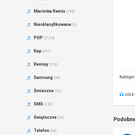
Marimba Remix
(199)
Niesklasyfikowane
(3)
POP
(2104)
Rap
(631)
Remixy
(376)
Kategor
Samsung
(90)
Śmieszne
(50)
2024 
SMS
(130)
Świąteczne
(33)
Podobne
Telefon
(65)