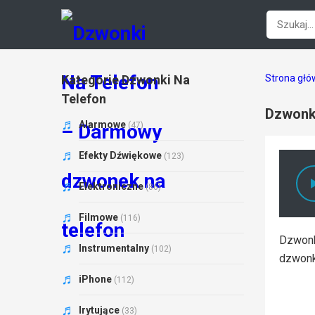
Kategorie Dzwonki Na
Strona gł
Telefon
Dzwonki
Alarmowe
(47)
Efekty Dźwiękowe
(123)
Elektroniczne
(86)
Filmowe
(116)
Dzwonk
Instrumentalny
(102)
dzwonk
iPhone
(112)
Irytujące
(33)