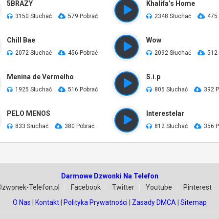
5BRAZY
Khalifa’s Home
3150 Słuchać
579 Pobrać
2348 Słuchać
475
Chill Bae
Wow
2072 Słuchać
456 Pobrać
2092 Słuchać
512
Menina de Vermelho
S.i.p
1925 Słuchać
516 Pobrać
805 Słuchać
392 P
PELO MENOS
Interestelar
833 Słuchać
380 Pobrać
812 Słuchać
356 P
Darmowe Dzwonki Na Telefon
Dzwonek-Telefon.pl
Facebook
Twitter
Youtube
Pinterest
O Nas
|
Kontakt
|
Polityka Prywatności
|
Zasady DMCA
|
Sitemap