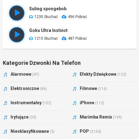
Suling spongebob
1230 Słuchać
496 Pobrać
Goku Ultra Instinct
1215 Słuchać
487 Pobrać
Kategorie Dzwonki Na Telefon
Alarmowe
Efekty Dźwiękowe
(47)
(123)
Elektroniczne
Filmowe
(86)
(116)
Instrumentalny
iPhone
(102)
(112)
Irytujące
Marimba Remix
(33)
(199)
Niesklasyfikowane
POP
(3)
(2104)