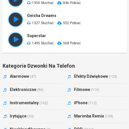
1950 Słuchać
846 Pobrać
Geisha Dreams
1327 Słuchać
552 Pobrać
Superstar
1495 Słuchać
568 Pobrać
Kategorie Dzwonki Na Telefon
Alarmowe
Efekty Dźwiękowe
(47)
(123)
Elektroniczne
Filmowe
(86)
(116)
Instrumentalny
iPhone
(102)
(112)
Irytujące
Marimba Remix
(33)
(199)