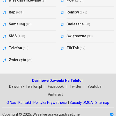
Niesklasyfikowane
POP
(3)
(2104)
Rap
Remixy
(631)
(376)
Samsung
Śmieszne
(90)
(50)
SMS
Świąteczne
(130)
(33)
Telefon
TikTok
(65)
(67)
Zwierzęta
(26)
Darmowe Dzwonki Na Telefon
Dzwonek-Telefon.pl
Facebook
Twitter
Youtube
Pinterest
O Nas
|
Kontakt
|
Polityka Prywatności
|
Zasady DMCA
|
Sitemap
Copyright © 2025. Wszelkie prawa zastrzeżone.