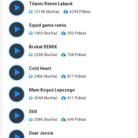
Titanic Remix Laback
12198 Słuchać
6243 Pobrać
Squid game remix
1903 Słuchać
502 Pobrać
Brokat REMIX
2238 Słuchać
758 Pobrać
Cold Heart
2406 Słuchać
817 Pobrać
Mam Kogoś Lepszego
2044 Słuchać
611 Pobrać
Still
2086 Słuchać
699 Pobrać
Dear Jessie