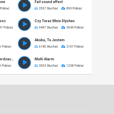
one
Fail sound effect
 Pobrać
2557 Słuchać
893 Pobrać
osc
Czy Teraz Mnie Slychac
97 Pobrać
9497 Słuchać
3549 Pobrać
Akuku, Tu Jestem
6 Pobrać
6180 Słuchać
2107 Pobrać
Wyjmij Mnie Z Tej Smierdzacej Kieszeni Hej
Multi Alarm
0 Pobrać
3553 Słuchać
1238 Pobrać