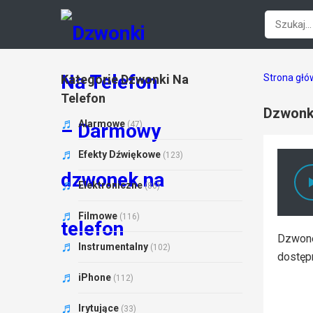
Kategorie Dzwonki Na
Strona gł
Telefon
Dzwonki
Alarmowe
(47)
Efekty Dźwiękowe
(123)
Elektroniczne
(86)
Filmowe
(116)
Dzwonek
Instrumentalny
(102)
dostęp
iPhone
(112)
Irytujące
(33)