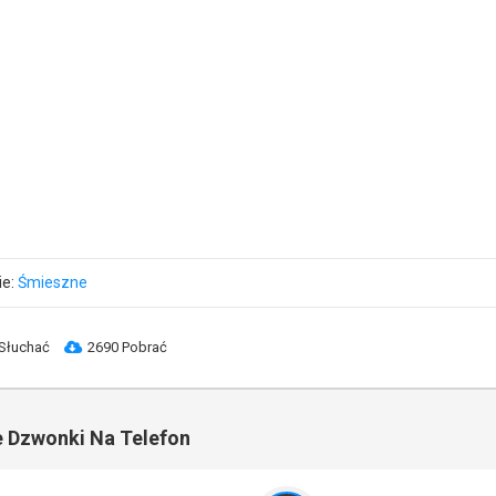
ie:
Śmieszne
Słuchać
2690 Pobrać
 Dzwonki Na Telefon