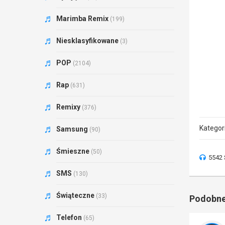
Marimba Remix
(199)
Niesklasyfikowane
(3)
POP
(2104)
Rap
(631)
Remixy
(376)
Kategor
Samsung
(90)
Śmieszne
(50)
5542 
SMS
(130)
Świąteczne
(33)
Podobne
Telefon
(65)