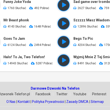
Funny Joke Yoda
Sad game over tromb
1760 Słuchać
492 Pobrać
2627 Słuchać
759
Mr Beast phonk
Szzzzz Masz Wiadom
4143 Słuchać
1648 Pobrać
12896 Słuchać
33
Goes To Jam
Begs To Pic
6124 Słuchać
2494 Pobrać
4204 Słuchać
175
Halo! To Ja, Two Telefon!
14943 Słuchać
5287 Pobrać
8491 Słuchać
312
Darmowe Dzwonki Na Telefon
Dzwonek-Telefon.pl
Facebook
Twitter
Youtube
Pinterest
O Nas
|
Kontakt
|
Polityka Prywatności
|
Zasady DMCA
|
Sitemap