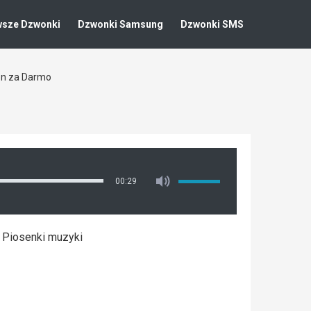
wsze Dzwonki
Dzwonki Samsung
Dzwonki SMS
fon za Darmo
00:29
h Piosenki muzyki