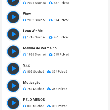
2073 Słuchać
457 Pobrać
Wow
2092 Słuchać
514 Pobrać
Lean Wit Me
1716 Słuchać
451 Pobrać
Menina de Vermelho
1926 Słuchać
518 Pobrać
S.i.p
805 Słuchać
394 Pobrać
Motivação
757 Słuchać
364 Pobrać
PELO MENOS
833 Słuchać
382 Pobrać