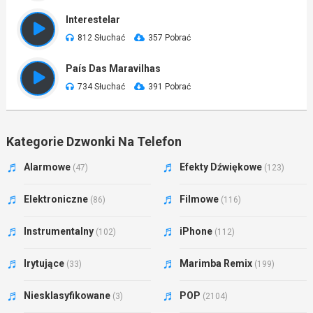
Interestelar
812 Słuchać
357 Pobrać
País Das Maravilhas
734 Słuchać
391 Pobrać
Kategorie Dzwonki Na Telefon
Alarmowe
Efekty Dźwiękowe
(47)
(123)
Elektroniczne
Filmowe
(86)
(116)
Instrumentalny
iPhone
(102)
(112)
Irytujące
Marimba Remix
(33)
(199)
Niesklasyfikowane
POP
(3)
(2104)