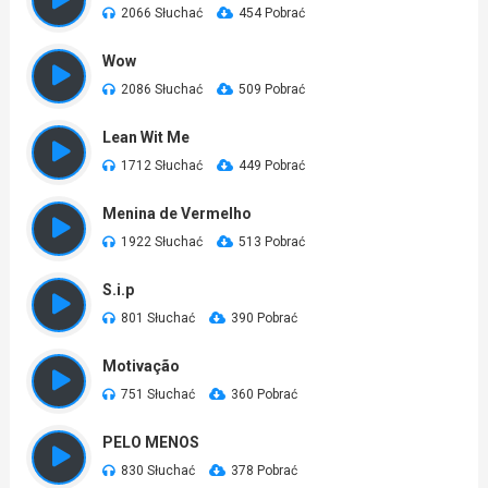
2066 Słuchać
454 Pobrać
Wow
2086 Słuchać
509 Pobrać
Lean Wit Me
1712 Słuchać
449 Pobrać
Menina de Vermelho
1922 Słuchać
513 Pobrać
S.i.p
801 Słuchać
390 Pobrać
Motivação
751 Słuchać
360 Pobrać
PELO MENOS
830 Słuchać
378 Pobrać