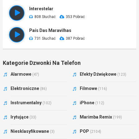
Interestelar
808 Słuchać
353 Pobrać
País Das Maravilhas
731 Słuchać
387 Pobrać
Kategorie Dzwonki Na Telefon
Alarmowe
Efekty Dźwiękowe
(47)
(123)
Elektroniczne
Filmowe
(86)
(116)
Instrumentalny
iPhone
(102)
(112)
Irytujące
Marimba Remix
(33)
(199)
Niesklasyfikowane
POP
(3)
(2104)