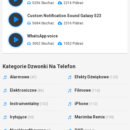
5256 Słuchać
2216 Pobrać
Custom Notification Sound Galaxy S23
5684 Słuchać
2316 Pobrać
WhatsApp voice
3002 Słuchać
1052 Pobrać
Kategorie Dzwonki Na Telefon
Alarmowe
Efekty Dźwiękowe
(47)
(123)
Elektroniczne
Filmowe
(86)
(116)
Instrumentalny
iPhone
(102)
(112)
Irytujące
Marimba Remix
(33)
(199)