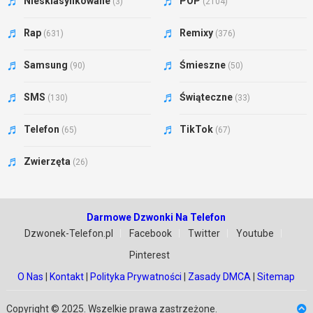
Niesklasyfikowane
POP
(3)
(2104)
Rap
Remixy
(631)
(376)
Samsung
Śmieszne
(90)
(50)
SMS
Świąteczne
(130)
(33)
Telefon
TikTok
(65)
(67)
Zwierzęta
(26)
Darmowe Dzwonki Na Telefon
Dzwonek-Telefon.pl
Facebook
Twitter
Youtube
Pinterest
O Nas
|
Kontakt
|
Polityka Prywatności
|
Zasady DMCA
|
Sitemap
Copyright © 2025. Wszelkie prawa zastrzeżone.