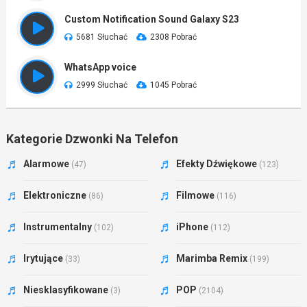
Custom Notification Sound Galaxy S23
5681 Słuchać
2308 Pobrać
WhatsApp voice
2999 Słuchać
1045 Pobrać
Kategorie Dzwonki Na Telefon
Alarmowe
Efekty Dźwiękowe
(47)
(123)
Elektroniczne
Filmowe
(86)
(116)
Instrumentalny
iPhone
(102)
(112)
Irytujące
Marimba Remix
(33)
(199)
Niesklasyfikowane
POP
(3)
(2104)