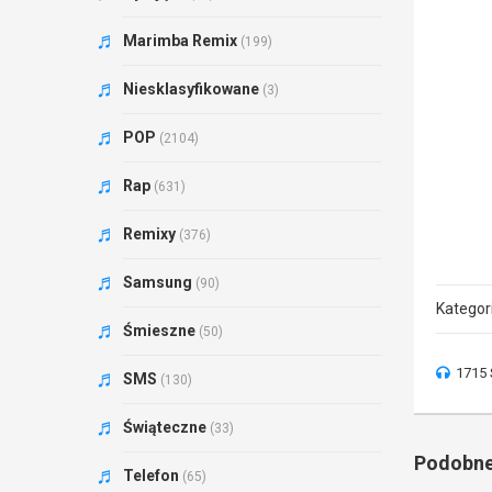
Marimba Remix
(199)
Niesklasyfikowane
(3)
POP
(2104)
Rap
(631)
Remixy
(376)
Samsung
(90)
Kategor
Śmieszne
(50)
1715 
SMS
(130)
Świąteczne
(33)
Podobne
Telefon
(65)