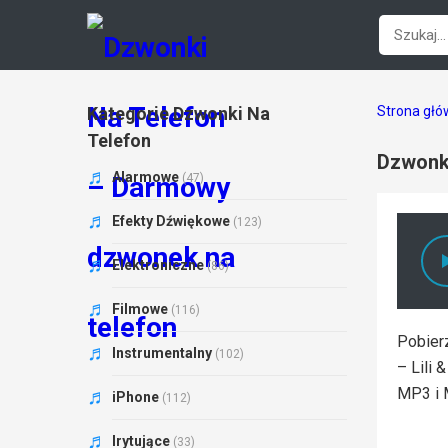
Kategorie Dzwonki Na
Strona gł
Telefon
Dzwonki
Alarmowe
(47)
Efekty Dźwiękowe
(123)
Elektroniczne
(86)
Filmowe
(116)
Pobierz
Instrumentalny
(102)
– Lili 
MP3 i 
iPhone
(112)
Irytujące
(33)