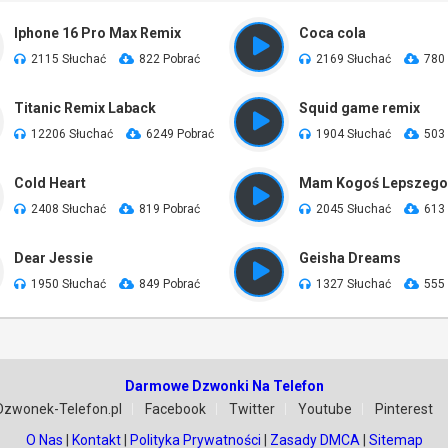
Iphone 16 Pro Max Remix
Coca cola
2115 Słuchać
822 Pobrać
2169 Słuchać
780
Titanic Remix Laback
Squid game remix
12206 Słuchać
6249 Pobrać
1904 Słuchać
503
Cold Heart
Mam Kogoś Lepszego
2408 Słuchać
819 Pobrać
2045 Słuchać
613
Dear Jessie
Geisha Dreams
1950 Słuchać
849 Pobrać
1327 Słuchać
555
Darmowe Dzwonki Na Telefon
Dzwonek-Telefon.pl
Facebook
Twitter
Youtube
Pinterest
O Nas
|
Kontakt
|
Polityka Prywatności
|
Zasady DMCA
|
Sitemap