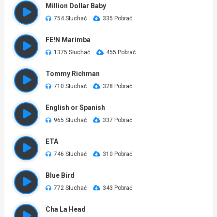
Million Dollar Baby
754 Słuchać
335 Pobrać
FE!N Marimba
1375 Słuchać
455 Pobrać
Tommy Richman
710 Słuchać
328 Pobrać
English or Spanish
965 Słuchać
337 Pobrać
ETA
746 Słuchać
310 Pobrać
Blue Bird
772 Słuchać
343 Pobrać
Cha La Head