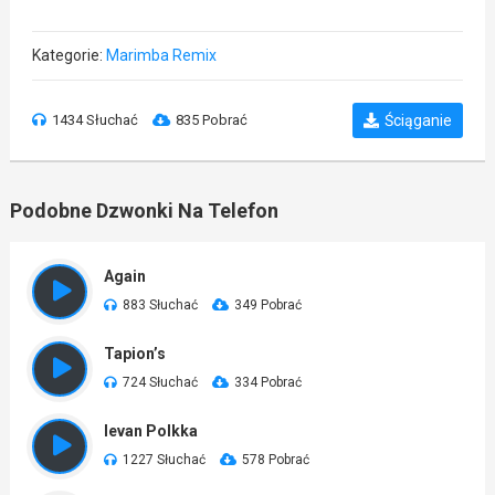
Kategorie:
Marimba Remix
1434 Słuchać
835 Pobrać
Ściąganie
Podobne Dzwonki Na Telefon
Again
883 Słuchać
349 Pobrać
Tapion’s
724 Słuchać
334 Pobrać
Ievan Polkka
1227 Słuchać
578 Pobrać