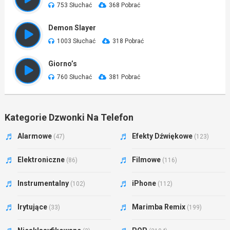
753 Słuchać
368 Pobrać
Demon Slayer
1003 Słuchać
318 Pobrać
Giorno’s
760 Słuchać
381 Pobrać
Kategorie Dzwonki Na Telefon
Alarmowe
Efekty Dźwiękowe
(47)
(123)
Elektroniczne
Filmowe
(86)
(116)
Instrumentalny
iPhone
(102)
(112)
Irytujące
Marimba Remix
(33)
(199)