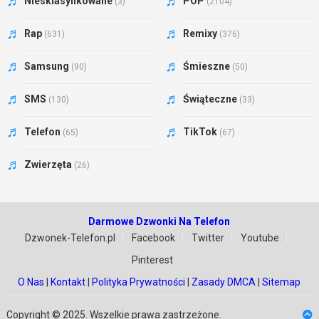
Niesklasyfikowane
POP
(3)
(2104)
Rap
Remixy
(631)
(376)
Samsung
Śmieszne
(90)
(50)
SMS
Świąteczne
(130)
(33)
Telefon
TikTok
(65)
(67)
Zwierzęta
(26)
Darmowe Dzwonki Na Telefon
Dzwonek-Telefon.pl
Facebook
Twitter
Youtube
Pinterest
O Nas
|
Kontakt
|
Polityka Prywatności
|
Zasady DMCA
|
Sitemap
Copyright © 2025. Wszelkie prawa zastrzeżone.