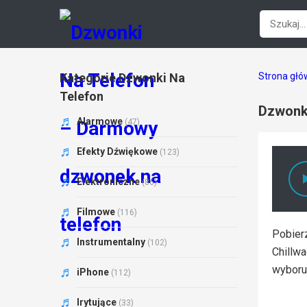
Kategorie Dzwonki Na
Strona gł
Telefon
Dzwonki
Alarmowe
(47)
Efekty Dźwiękowe
(123)
Elektroniczne
(86)
Filmowe
(116)
Pobierz
Instrumentalny
(102)
Chillw
wyboru
iPhone
(112)
Irytujące
(33)