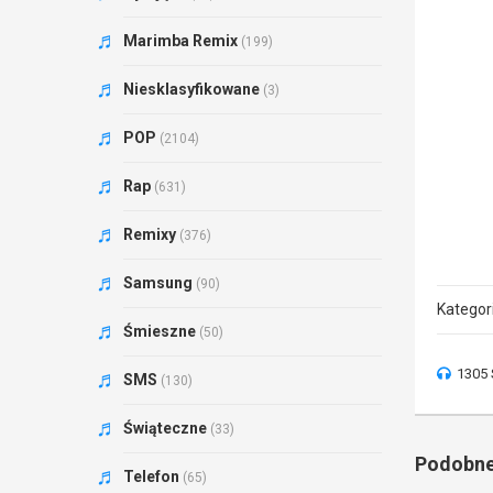
Marimba Remix
(199)
Niesklasyfikowane
(3)
POP
(2104)
Rap
(631)
Remixy
(376)
Samsung
(90)
Kategor
Śmieszne
(50)
1305 
SMS
(130)
Świąteczne
(33)
Podobne
Telefon
(65)