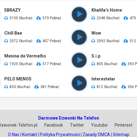
5BRAZY
Khalifa’s Home
3150 Słuchać
579 Pobrać
2348 Słuchać
475
Chill Bae
Wow
2072 Słuchać
457 Pobrać
2092 Słuchać
512
Menina de Vermelho
S.i.p
1925 Słuchać
517 Pobrać
805 Słuchać
393 P
PELO MENOS
Interestelar
833 Słuchać
381 Pobrać
812 Słuchać
356 P
Darmowe Dzwonki Na Telefon
Dzwonek-Telefon.pl
Facebook
Twitter
Youtube
Pinterest
O Nas
|
Kontakt
|
Polityka Prywatności
|
Zasady DMCA
|
Sitemap