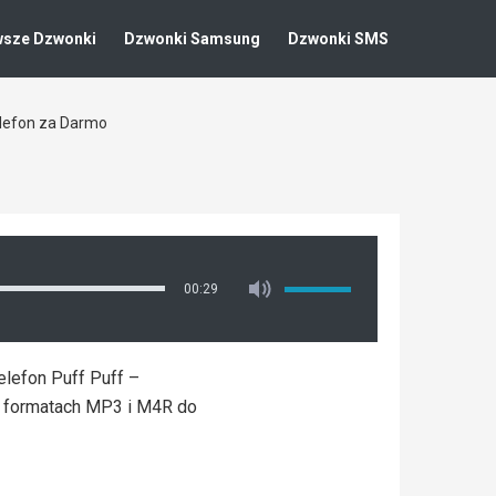
wsze Dzwonki
Dzwonki Samsung
Dzwonki SMS
elefon za Darmo
00:29
elefon Puff Puff –
i formatach MP3 i M4R do