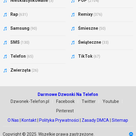
Niesklasyfikowane
POP
(3)
(2104)
Rap
Remixy
(631)
(376)
Samsung
Śmieszne
(90)
(50)
SMS
Świąteczne
(130)
(33)
Telefon
TikTok
(65)
(67)
Zwierzęta
(26)
Darmowe Dzwonki Na Telefon
Dzwonek-Telefon.pl
Facebook
Twitter
Youtube
Pinterest
O Nas
|
Kontakt
|
Polityka Prywatności
|
Zasady DMCA
|
Sitemap
Copyright © 2025. Wszelkie prawa zastrzeżone.