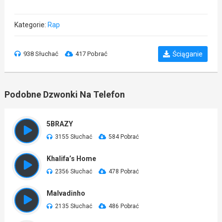
Kategorie:
Rap
938 Słuchać
417 Pobrać
Ściąganie
Podobne Dzwonki Na Telefon
5BRAZY
3155 Słuchać
584 Pobrać
Khalifa’s Home
2356 Słuchać
478 Pobrać
Malvadinho
2135 Słuchać
486 Pobrać