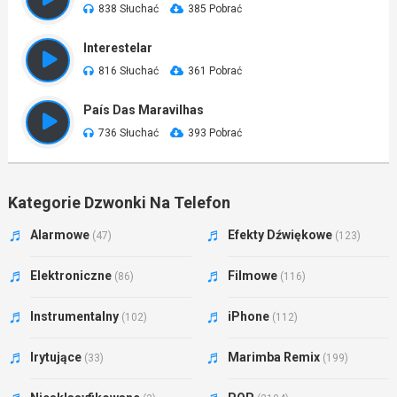
838 Słuchać
385 Pobrać
Interestelar
816 Słuchać
361 Pobrać
País Das Maravilhas
736 Słuchać
393 Pobrać
Kategorie Dzwonki Na Telefon
Alarmowe
Efekty Dźwiękowe
(47)
(123)
Elektroniczne
Filmowe
(86)
(116)
Instrumentalny
iPhone
(102)
(112)
Irytujące
Marimba Remix
(33)
(199)