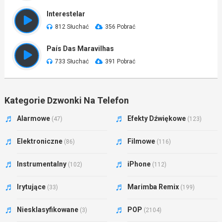
Interestelar
812 Słuchać
356 Pobrać
País Das Maravilhas
733 Słuchać
391 Pobrać
Kategorie Dzwonki Na Telefon
Alarmowe
Efekty Dźwiękowe
(47)
(123)
Elektroniczne
Filmowe
(86)
(116)
Instrumentalny
iPhone
(102)
(112)
Irytujące
Marimba Remix
(33)
(199)
Niesklasyfikowane
POP
(3)
(2104)