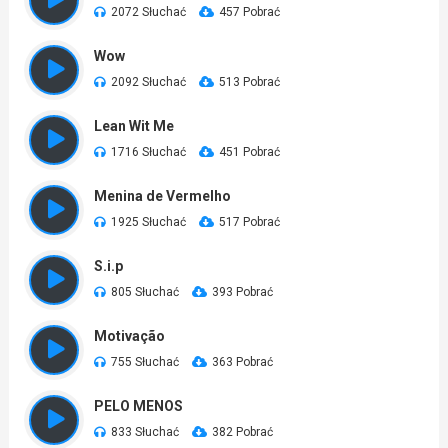
2072 Słuchać
457 Pobrać
Wow
2092 Słuchać
513 Pobrać
Lean Wit Me
1716 Słuchać
451 Pobrać
Menina de Vermelho
1925 Słuchać
517 Pobrać
S.i.p
805 Słuchać
393 Pobrać
Motivação
755 Słuchać
363 Pobrać
PELO MENOS
833 Słuchać
382 Pobrać