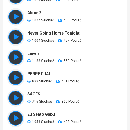
767 Słuchać
368 Pobrać
Alone 2
1047 Słuchać
450 Pobrać
Never Going Home Tonight
1004 Słuchać
457 Pobrać
Levels
1133 Słuchać
550 Pobrać
PERPETUAL
899 Słuchać
401 Pobrać
SAGES
716 Słuchać
360 Pobrać
Eu Sento Gabu
1056 Słuchać
403 Pobrać