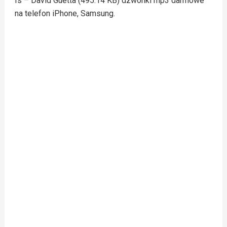
Is – David Guetta (495.14 KB) dzwonki mp3 darmowe
na telefon iPhone, Samsung.