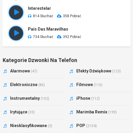
Interestelar
814 Słuchać
358 Pobrać
País Das Maravilhas
734 Słuchać
392 Pobrać
Kategorie Dzwonki Na Telefon
Alarmowe
Efekty Dźwiękowe
(47)
(123)
Elektroniczne
Filmowe
(86)
(116)
Instrumentalny
iPhone
(102)
(112)
Irytujące
Marimba Remix
(33)
(199)
Niesklasyfikowane
POP
(3)
(2104)