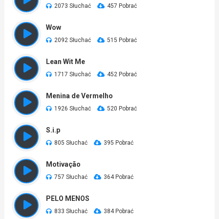
2073 Słuchać
457 Pobrać
Wow
2092 Słuchać
515 Pobrać
Lean Wit Me
1717 Słuchać
452 Pobrać
Menina de Vermelho
1926 Słuchać
520 Pobrać
S.i.p
805 Słuchać
395 Pobrać
Motivação
757 Słuchać
364 Pobrać
PELO MENOS
833 Słuchać
384 Pobrać