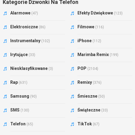
Kategorie Dzwonki Na Telefon
Alarmowe
Efekty Dźwiękowe
(47)
(123)
Elektroniczne
Filmowe
(86)
(116)
Instrumentalny
iPhone
(102)
(112)
Irytujące
Marimba Remix
(33)
(199)
Niesklasyfikowane
POP
(3)
(2104)
Rap
Remixy
(631)
(376)
Samsung
Śmieszne
(90)
(50)
SMS
Świąteczne
(130)
(33)
Telefon
TikTok
(65)
(67)