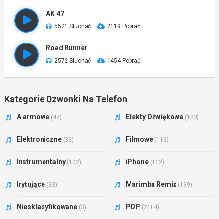
AK 47
5521 Słuchać
2119 Pobrać
Road Runner
2572 Słuchać
1454 Pobrać
Kategorie Dzwonki Na Telefon
Alarmowe
Efekty Dźwiękowe
(47)
(123)
Elektroniczne
Filmowe
(86)
(116)
Instrumentalny
iPhone
(102)
(112)
Irytujące
Marimba Remix
(33)
(199)
Niesklasyfikowane
POP
(3)
(2104)