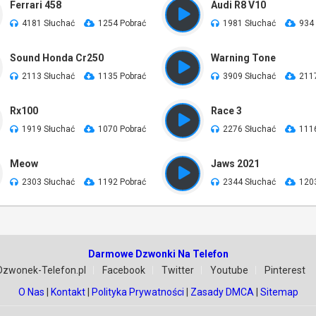
Ferrari 458
Audi R8 V10
4181 Słuchać
1254 Pobrać
1981 Słuchać
934
Sound Honda Cr250
Warning Tone
2113 Słuchać
1135 Pobrać
3909 Słuchać
211
Rx100
Race 3
1919 Słuchać
1070 Pobrać
2276 Słuchać
111
Meow
Jaws 2021
2303 Słuchać
1192 Pobrać
2344 Słuchać
120
Darmowe Dzwonki Na Telefon
Dzwonek-Telefon.pl
Facebook
Twitter
Youtube
Pinterest
O Nas
|
Kontakt
|
Polityka Prywatności
|
Zasady DMCA
|
Sitemap