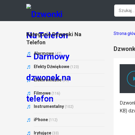
Kategorie Dzwonki Na
Strona gł
Telefon
Dzwonk
Alarmowe
(47)
Efekty Dźwiękowe
(123)
Elektroniczne
(86)
Filmowe
(116)
Dzwonk
Instrumentalny
(102)
KB) dz
iPhone
(112)
Irytujące
(33)