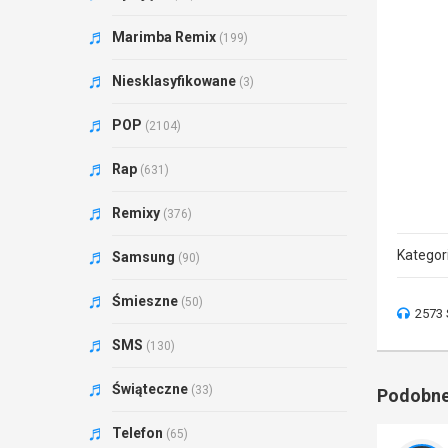
Marimba Remix
(199)
Niesklasyfikowane
(3)
POP
(2104)
Rap
(631)
Remixy
(376)
Kategor
Samsung
(90)
Śmieszne
(50)
2573 
SMS
(130)
Świąteczne
(33)
Podobne
Telefon
(65)