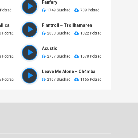
Fanfary
 Pobrać
1749 Słuchać
739 Pobrać
llica
Finntroll – Trollhamaren
0 Pobrać
2033 Słuchać
1022 Pobrać
Acustic
8 Pobrać
2757 Słuchać
1578 Pobrać
Leave Me Alone – Ch4mba
6 Pobrać
2167 Słuchać
1165 Pobrać