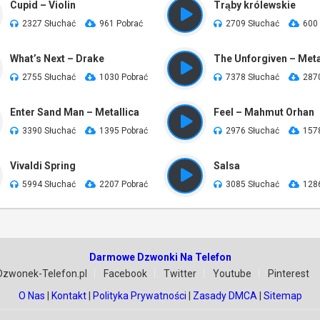
Cupid – Violin
Trąby królewskie
2327 Słuchać
961 Pobrać
2709 Słuchać
600
What’s Next – Drake
The Unforgiven – Meta
2755 Słuchać
1030 Pobrać
7378 Słuchać
287
Enter Sand Man – Metallica
Feel – Mahmut Orhan
3390 Słuchać
1395 Pobrać
2976 Słuchać
157
Vivaldi Spring
Salsa
5994 Słuchać
2207 Pobrać
3085 Słuchać
128
Darmowe Dzwonki Na Telefon
Dzwonek-Telefon.pl
Facebook
Twitter
Youtube
Pinterest
O Nas
|
Kontakt
|
Polityka Prywatności
|
Zasady DMCA
|
Sitemap