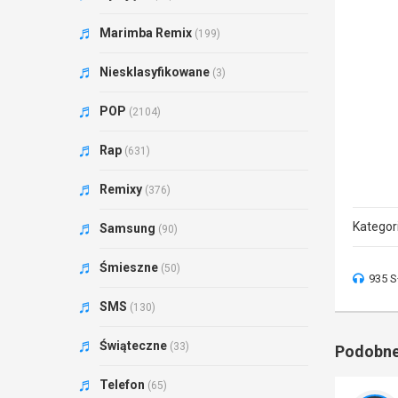
Marimba Remix
(199)
Niesklasyfikowane
(3)
POP
(2104)
Rap
(631)
Remixy
(376)
Kategor
Samsung
(90)
Śmieszne
(50)
935 S
SMS
(130)
Świąteczne
(33)
Podobne
Telefon
(65)