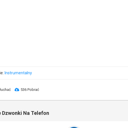
ie:
Instrumentalny
łuchać
536 Pobrać
 Dzwonki Na Telefon