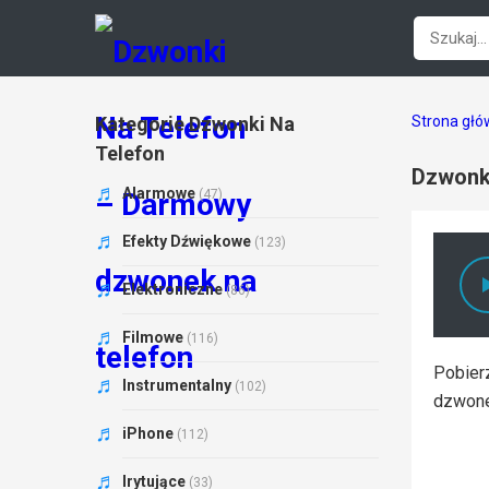
Kategorie Dzwonki Na
Strona gł
Telefon
Dzwonki
Alarmowe
(47)
Efekty Dźwiękowe
(123)
Elektroniczne
(86)
Filmowe
(116)
Pobierz
Instrumentalny
(102)
dzwone
iPhone
(112)
Irytujące
(33)