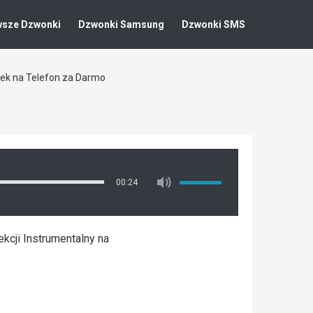
wsze Dzwonki
Dzwonki Samsung
Dzwonki SMS
nek na Telefon za Darmo
00:24
kcji Instrumentalny na