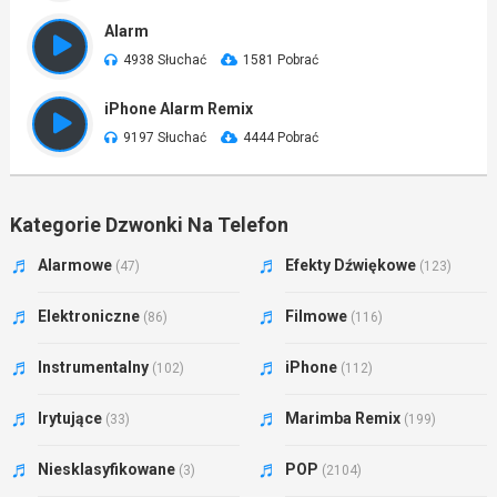
Alarm
4938 Słuchać
1581 Pobrać
iPhone Alarm Remix
9197 Słuchać
4444 Pobrać
Kategorie Dzwonki Na Telefon
Alarmowe
Efekty Dźwiękowe
(47)
(123)
Elektroniczne
Filmowe
(86)
(116)
Instrumentalny
iPhone
(102)
(112)
Irytujące
Marimba Remix
(33)
(199)
Niesklasyfikowane
POP
(3)
(2104)