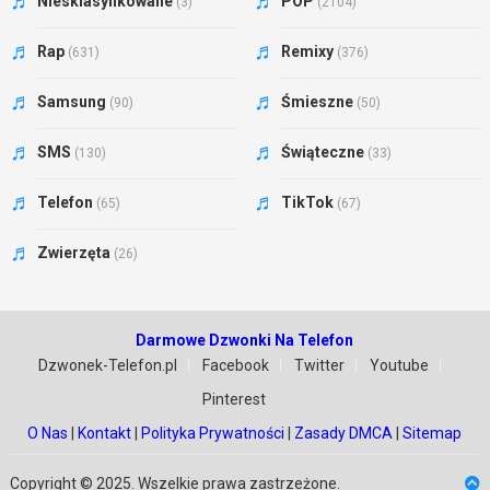
Niesklasyfikowane
POP
(3)
(2104)
Rap
Remixy
(631)
(376)
Samsung
Śmieszne
(90)
(50)
SMS
Świąteczne
(130)
(33)
Telefon
TikTok
(65)
(67)
Zwierzęta
(26)
Darmowe Dzwonki Na Telefon
Dzwonek-Telefon.pl
Facebook
Twitter
Youtube
Pinterest
O Nas
|
Kontakt
|
Polityka Prywatności
|
Zasady DMCA
|
Sitemap
Copyright © 2025. Wszelkie prawa zastrzeżone.