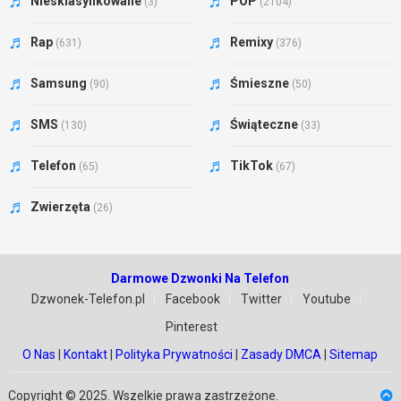
Niesklasyfikowane
POP
(3)
(2104)
Rap
Remixy
(631)
(376)
Samsung
Śmieszne
(90)
(50)
SMS
Świąteczne
(130)
(33)
Telefon
TikTok
(65)
(67)
Zwierzęta
(26)
Darmowe Dzwonki Na Telefon
Dzwonek-Telefon.pl
Facebook
Twitter
Youtube
Pinterest
O Nas
|
Kontakt
|
Polityka Prywatności
|
Zasady DMCA
|
Sitemap
Copyright © 2025. Wszelkie prawa zastrzeżone.