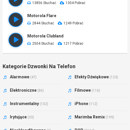
13856 Słuchać
1304 Pobrać
Motorola Flare
2844 Słuchać
1249 Pobrać
Motorola Clubland
2504 Słuchać
1217 Pobrać
Kategorie Dzwonki Na Telefon
Alarmowe
Efekty Dźwiękowe
(47)
(123)
Elektroniczne
Filmowe
(86)
(116)
Instrumentalny
iPhone
(102)
(112)
Irytujące
Marimba Remix
(33)
(199)