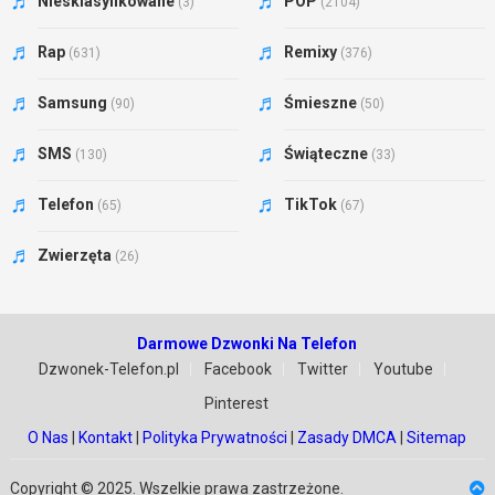
Niesklasyfikowane
POP
(3)
(2104)
Rap
Remixy
(631)
(376)
Samsung
Śmieszne
(90)
(50)
SMS
Świąteczne
(130)
(33)
Telefon
TikTok
(65)
(67)
Zwierzęta
(26)
Darmowe Dzwonki Na Telefon
Dzwonek-Telefon.pl
Facebook
Twitter
Youtube
Pinterest
O Nas
|
Kontakt
|
Polityka Prywatności
|
Zasady DMCA
|
Sitemap
Copyright © 2025. Wszelkie prawa zastrzeżone.