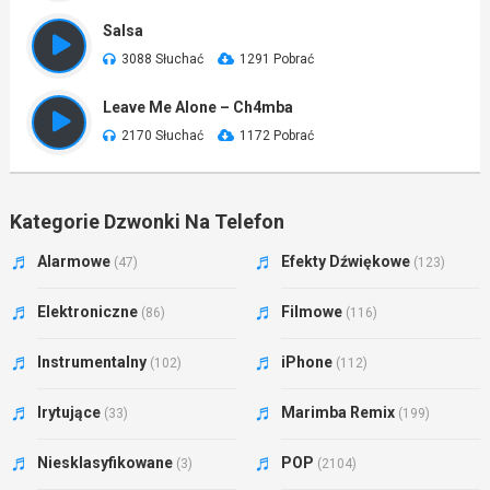
Salsa
3088 Słuchać
1291 Pobrać
Leave Me Alone – Ch4mba
2170 Słuchać
1172 Pobrać
Kategorie Dzwonki Na Telefon
Alarmowe
Efekty Dźwiękowe
(47)
(123)
Elektroniczne
Filmowe
(86)
(116)
Instrumentalny
iPhone
(102)
(112)
Irytujące
Marimba Remix
(33)
(199)
Niesklasyfikowane
POP
(3)
(2104)