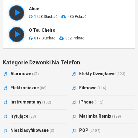
Alice
1228 Słuchać
435 Pobrać
O Teu Cheiro
817 Słuchać
362 Pobrać
Kategorie Dzwonki Na Telefon
Alarmowe
Efekty Dźwiękowe
(47)
(123)
Elektroniczne
Filmowe
(86)
(116)
Instrumentalny
iPhone
(102)
(112)
Irytujące
Marimba Remix
(33)
(199)
Niesklasyfikowane
POP
(3)
(2104)