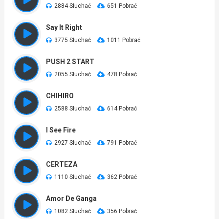
2884 Słuchać
651 Pobrać
Say It Right
3775 Słuchać
1011 Pobrać
PUSH 2 START
2055 Słuchać
478 Pobrać
CHIHIRO
2588 Słuchać
614 Pobrać
I See Fire
2927 Słuchać
791 Pobrać
CERTEZA
1110 Słuchać
362 Pobrać
Amor De Ganga
1082 Słuchać
356 Pobrać