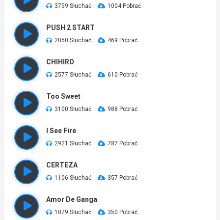
3759 Słuchać
1004 Pobrać
PUSH 2 START
2050 Słuchać
469 Pobrać
CHIHIRO
2577 Słuchać
610 Pobrać
Too Sweet
3100 Słuchać
988 Pobrać
I See Fire
2921 Słuchać
787 Pobrać
CERTEZA
1106 Słuchać
357 Pobrać
Amor De Ganga
1079 Słuchać
350 Pobrać