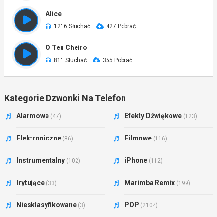
Alice
1216 Słuchać
427 Pobrać
O Teu Cheiro
811 Słuchać
355 Pobrać
Kategorie Dzwonki Na Telefon
Alarmowe
Efekty Dźwiękowe
(47)
(123)
Elektroniczne
Filmowe
(86)
(116)
Instrumentalny
iPhone
(102)
(112)
Irytujące
Marimba Remix
(33)
(199)
Niesklasyfikowane
POP
(3)
(2104)