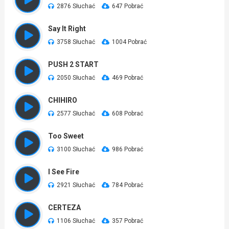
2876 Słuchać
647 Pobrać
Say It Right
3758 Słuchać
1004 Pobrać
PUSH 2 START
2050 Słuchać
469 Pobrać
CHIHIRO
2577 Słuchać
608 Pobrać
Too Sweet
3100 Słuchać
986 Pobrać
I See Fire
2921 Słuchać
784 Pobrać
CERTEZA
1106 Słuchać
357 Pobrać