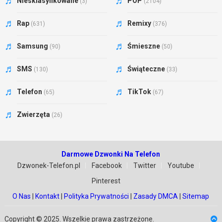
Niesklasyfikowane
POP
(3)
(2104)
Rap
Remixy
(631)
(376)
Samsung
Śmieszne
(90)
(50)
SMS
Świąteczne
(130)
(33)
Telefon
TikTok
(65)
(67)
Zwierzęta
(26)
Darmowe Dzwonki Na Telefon
Dzwonek-Telefon.pl
Facebook
Twitter
Youtube
Pinterest
O Nas
|
Kontakt
|
Polityka Prywatności
|
Zasady DMCA
|
Sitemap
Copyright © 2025. Wszelkie prawa zastrzeżone.