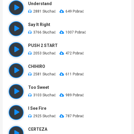
Understand
2881 Słuchać
649 Pobrać
Say It Right
3766 Słuchać
1007 Pobrać
PUSH 2 START
2053 Słuchać
472 Pobrać
CHIHIRO
2581 Słuchać
611 Pobrać
Too Sweet
3103 Słuchać
989 Pobrać
I See Fire
2925 Słuchać
787 Pobrać
CERTEZA