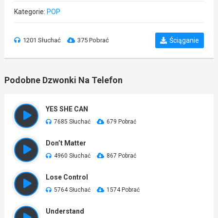
Kategorie:
POP
1201 Słuchać
375 Pobrać
Ściąganie
Podobne Dzwonki Na Telefon
YES SHE CAN
7685 Słuchać
679 Pobrać
Don’t Matter
4960 Słuchać
867 Pobrać
Lose Control
5764 Słuchać
1574 Pobrać
Understand