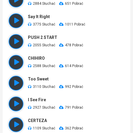
2884 Słuchać
651 Pobrać
Say It Right
3775 Słuchać
1011 Pobrać
PUSH 2 START
2055 Słuchać
478 Pobrać
CHIHIRO
2588 Słuchać
614 Pobrać
Too Sweet
3110 Słuchać
992 Pobrać
I See Fire
2927 Słuchać
791 Pobrać
CERTEZA
1109 Słuchać
362 Pobrać