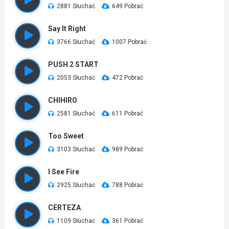
2881 Słuchać
649 Pobrać
Say It Right
3766 Słuchać
1007 Pobrać
PUSH 2 START
2053 Słuchać
472 Pobrać
CHIHIRO
2581 Słuchać
611 Pobrać
Too Sweet
3103 Słuchać
989 Pobrać
I See Fire
2925 Słuchać
788 Pobrać
CERTEZA
1109 Słuchać
361 Pobrać