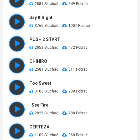
2881 Słuchać
649 Pobrać
Say It Right
3766 Słuchać
1007 Pobrać
PUSH 2 START
2053 Słuchać
472 Pobrać
CHIHIRO
2581 Słuchać
611 Pobrać
Too Sweet
3103 Słuchać
989 Pobrać
I See Fire
2925 Słuchać
788 Pobrać
CERTEZA
1109 Słuchać
360 Pobrać