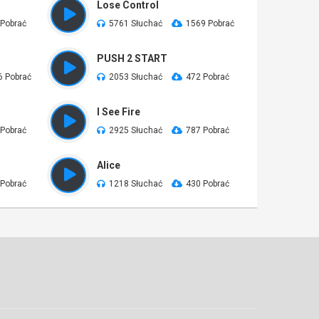
Lose Control
 Pobrać
5761 Słuchać
1569 Pobrać
PUSH 2 START
6 Pobrać
2053 Słuchać
472 Pobrać
I See Fire
 Pobrać
2925 Słuchać
787 Pobrać
Alice
 Pobrać
1218 Słuchać
430 Pobrać