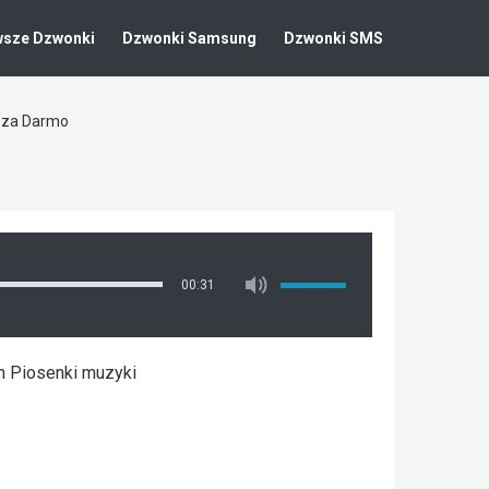
wsze Dzwonki
Dzwonki Samsung
Dzwonki SMS
n za Darmo
00:31
ch Piosenki muzyki