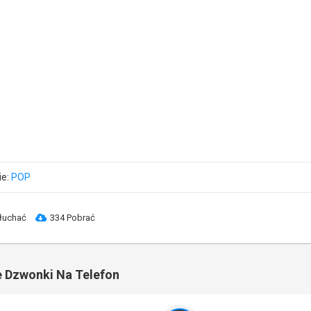
ie:
POP
łuchać
334 Pobrać
 Dzwonki Na Telefon