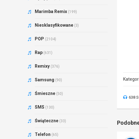
Marimba Remix
(199)
Niesklasyfikowane
(3)
POP
(2104)
Rap
(631)
Remixy
(376)
Kategor
Samsung
(90)
Śmieszne
(50)
638 S
SMS
(130)
Świąteczne
(33)
Podobne
Telefon
(65)