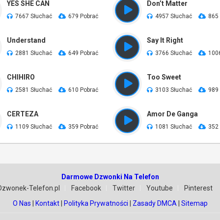
YES SHE CAN
Don’t Matter
7667 Słuchać
679 Pobrać
4957 Słuchać
865
Understand
Say It Right
2881 Słuchać
649 Pobrać
3766 Słuchać
100
CHIHIRO
Too Sweet
2581 Słuchać
610 Pobrać
3103 Słuchać
989
CERTEZA
Amor De Ganga
1109 Słuchać
359 Pobrać
1081 Słuchać
352
Darmowe Dzwonki Na Telefon
Dzwonek-Telefon.pl
Facebook
Twitter
Youtube
Pinterest
O Nas
|
Kontakt
|
Polityka Prywatności
|
Zasady DMCA
|
Sitemap