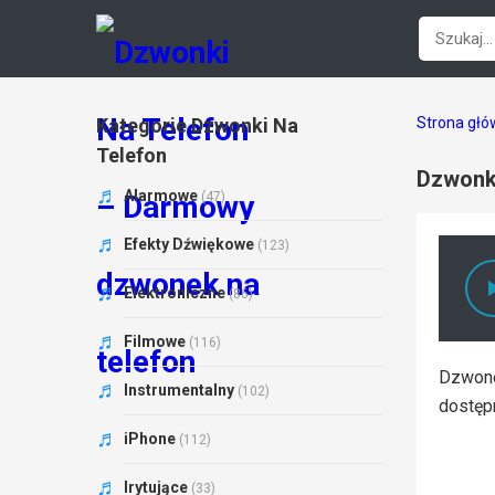
Kategorie Dzwonki Na
Strona gł
Telefon
Dzwonki
Alarmowe
(47)
Efekty Dźwiękowe
(123)
Elektroniczne
(86)
Filmowe
(116)
Dzwonek
Instrumentalny
(102)
dostęp
iPhone
(112)
Irytujące
(33)