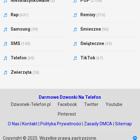
Niesklasyfikowane
POP
(3)
(2104)
Rap
Remixy
(631)
(376)
Samsung
Śmieszne
(90)
(50)
SMS
Świąteczne
(130)
(33)
Telefon
TikTok
(65)
(67)
Zwierzęta
(26)
Darmowe Dzwonki Na Telefon
Dzwonek-Telefon.pl
Facebook
Twitter
Youtube
Pinterest
O Nas
|
Kontakt
|
Polityka Prywatności
|
Zasady DMCA
|
Sitemap
Copyright © 2025. Wszelkie prawa zastrzeżone.