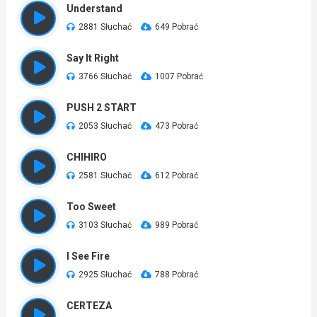
Understand
2881 Słuchać
649 Pobrać
Say It Right
3766 Słuchać
1007 Pobrać
PUSH 2 START
2053 Słuchać
473 Pobrać
CHIHIRO
2581 Słuchać
612 Pobrać
Too Sweet
3103 Słuchać
989 Pobrać
I See Fire
2925 Słuchać
788 Pobrać
CERTEZA