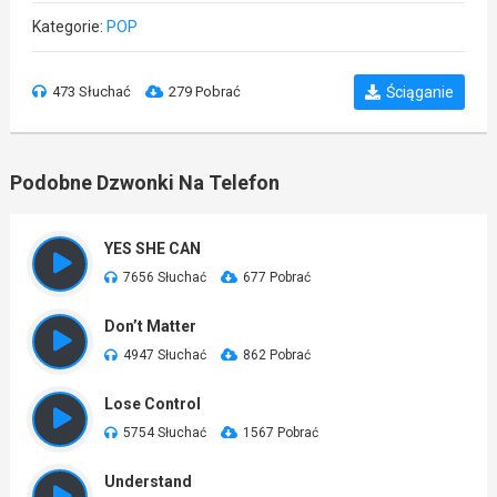
Kategorie:
POP
473 Słuchać
279 Pobrać
Ściąganie
Podobne Dzwonki Na Telefon
YES SHE CAN
7656 Słuchać
677 Pobrać
Don’t Matter
4947 Słuchać
862 Pobrać
Lose Control
5754 Słuchać
1567 Pobrać
Understand