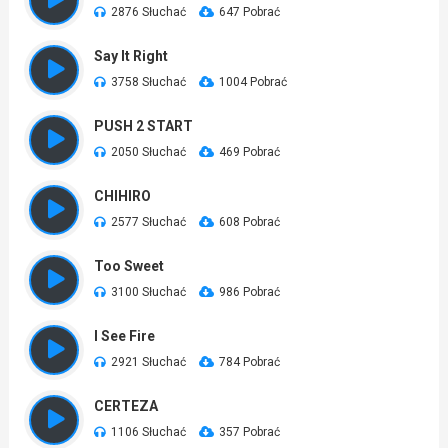
2876 Słuchać
647 Pobrać
Say It Right
3758 Słuchać
1004 Pobrać
PUSH 2 START
2050 Słuchać
469 Pobrać
CHIHIRO
2577 Słuchać
608 Pobrać
Too Sweet
3100 Słuchać
986 Pobrać
I See Fire
2921 Słuchać
784 Pobrać
CERTEZA
1106 Słuchać
357 Pobrać