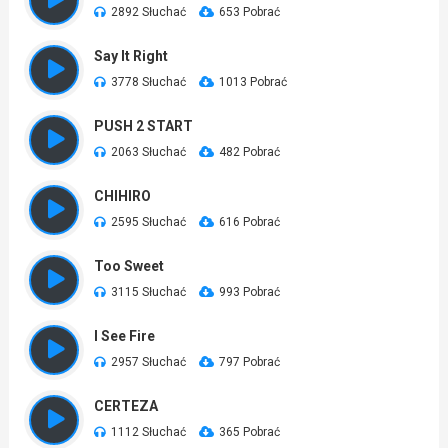
2892 Słuchać
653 Pobrać
Say It Right
3778 Słuchać
1013 Pobrać
PUSH 2 START
2063 Słuchać
482 Pobrać
CHIHIRO
2595 Słuchać
616 Pobrać
Too Sweet
3115 Słuchać
993 Pobrać
I See Fire
2957 Słuchać
797 Pobrać
CERTEZA
1112 Słuchać
365 Pobrać