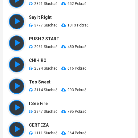
2891 Słuchać
652 Pobrać
Say It Right
3777 Słuchać
1013 Pobrać
PUSH 2 START
2061 Słuchać
480 Pobrać
CHIHIRO
2594 Słuchać
616 Pobrać
Too Sweet
3114 Słuchać
993 Pobrać
I See Fire
2947 Słuchać
795 Pobrać
CERTEZA
1111 Słuchać
364 Pobrać