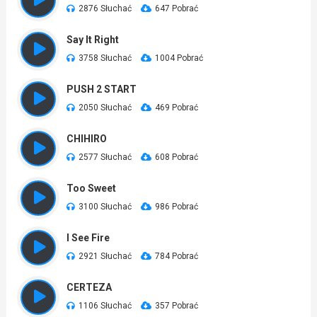
2876 Słuchać
647 Pobrać
Say It Right
3758 Słuchać
1004 Pobrać
PUSH 2 START
2050 Słuchać
469 Pobrać
CHIHIRO
2577 Słuchać
608 Pobrać
Too Sweet
3100 Słuchać
986 Pobrać
I See Fire
2921 Słuchać
784 Pobrać
CERTEZA
1106 Słuchać
357 Pobrać