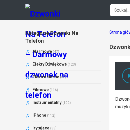
Kategorie Dzwonki Na
Strona gł
Telefon
Dzwonki
Alarmowe
(47)
Efekty Dźwiękowe
(123)
Elektroniczne
(86)
Filmowe
(116)
Dzwonek
Instrumentalny
(102)
muzyki
iPhone
(112)
Irytujące
(33)