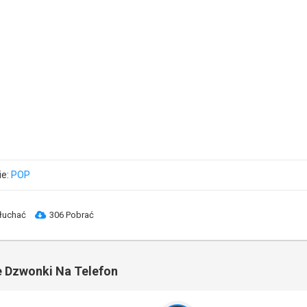
ie:
POP
łuchać
306 Pobrać
 Dzwonki Na Telefon