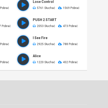
Lose Control
 Pobrać
5761 Słuchać
1569 Pobrać
PUSH 2 START
7 Pobrać
2053 Słuchać
473 Pobrać
I See Fire
 Pobrać
2925 Słuchać
788 Pobrać
Alice
 Pobrać
1220 Słuchać
432 Pobrać