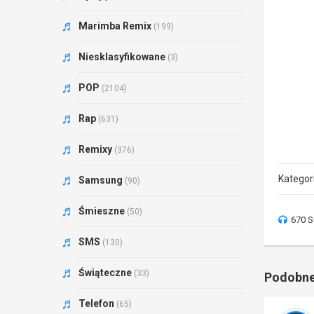
Marimba Remix
(199)
Niesklasyfikowane
(3)
POP
(2104)
Rap
(631)
Remixy
(376)
Kategor
Samsung
(90)
Śmieszne
(50)
670 S
SMS
(130)
Świąteczne
(33)
Podobne
Telefon
(65)