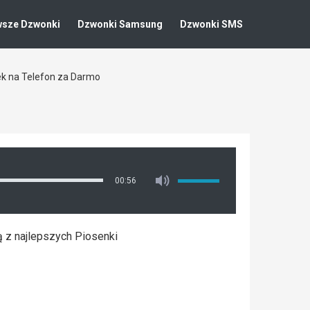
wsze Dzwonki
Dzwonki Samsung
Dzwonki SMS
ek na Telefon za Darmo
00:56
ą z najlepszych Piosenki