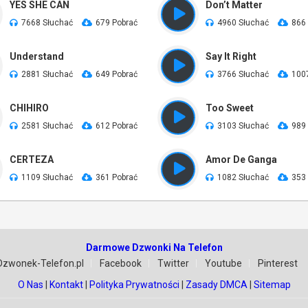
YES SHE CAN
Don’t Matter
7668 Słuchać
679 Pobrać
4960 Słuchać
866
Understand
Say It Right
2881 Słuchać
649 Pobrać
3766 Słuchać
100
CHIHIRO
Too Sweet
2581 Słuchać
612 Pobrać
3103 Słuchać
989
CERTEZA
Amor De Ganga
1109 Słuchać
361 Pobrać
1082 Słuchać
353
Darmowe Dzwonki Na Telefon
Dzwonek-Telefon.pl
Facebook
Twitter
Youtube
Pinterest
O Nas
|
Kontakt
|
Polityka Prywatności
|
Zasady DMCA
|
Sitemap