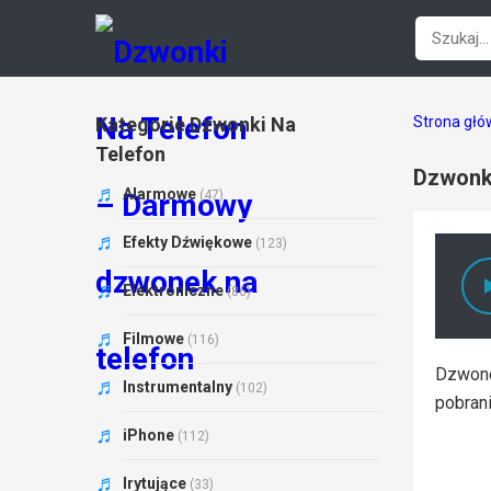
Kategorie Dzwonki Na
Strona gł
Telefon
Dzwonk
Alarmowe
(47)
Efekty Dźwiękowe
(123)
Elektroniczne
(86)
Filmowe
(116)
Dzwone
Instrumentalny
(102)
pobrani
iPhone
(112)
Irytujące
(33)