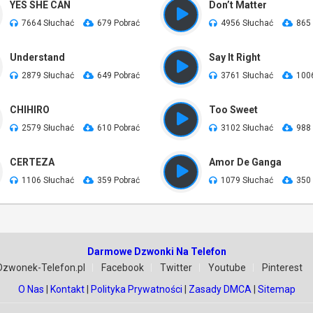
YES SHE CAN
Don’t Matter
7664 Słuchać
679 Pobrać
4956 Słuchać
865
Understand
Say It Right
2879 Słuchać
649 Pobrać
3761 Słuchać
100
CHIHIRO
Too Sweet
2579 Słuchać
610 Pobrać
3102 Słuchać
988
CERTEZA
Amor De Ganga
1106 Słuchać
359 Pobrać
1079 Słuchać
350
Darmowe Dzwonki Na Telefon
Dzwonek-Telefon.pl
Facebook
Twitter
Youtube
Pinterest
O Nas
|
Kontakt
|
Polityka Prywatności
|
Zasady DMCA
|
Sitemap