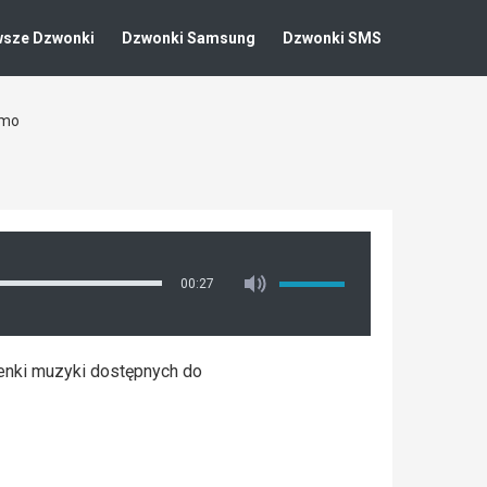
wsze Dzwonki
Dzwonki Samsung
Dzwonki SMS
rmo
00:27
enki muzyki dostępnych do