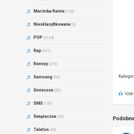
Marimba Remix
(199)
Niesklasyfikowane
(3)
POP
(2104)
Rap
(631)
Remixy
(376)
Kategor
Samsung
(90)
Śmieszne
(50)
1058 
SMS
(130)
Świąteczne
(33)
Podobne
Telefon
(65)