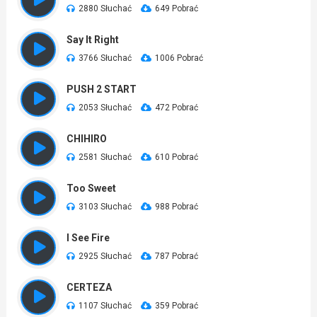
2880 Słuchać
649 Pobrać
Say It Right
3766 Słuchać
1006 Pobrać
PUSH 2 START
2053 Słuchać
472 Pobrać
CHIHIRO
2581 Słuchać
610 Pobrać
Too Sweet
3103 Słuchać
988 Pobrać
I See Fire
2925 Słuchać
787 Pobrać
CERTEZA
1107 Słuchać
359 Pobrać